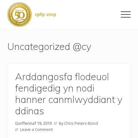
Menu
Skip
to
Men
main
content
Swansea
-
50
Uncategorized @cy
years
as
a
city
Arddangosfa flodeuol
fendigedig yn nodi
hanner canmlwyddiant y
ddinas
Gorffennaf 19, 2019
// by
Chris Peters-Bond
//
Leave a Comment