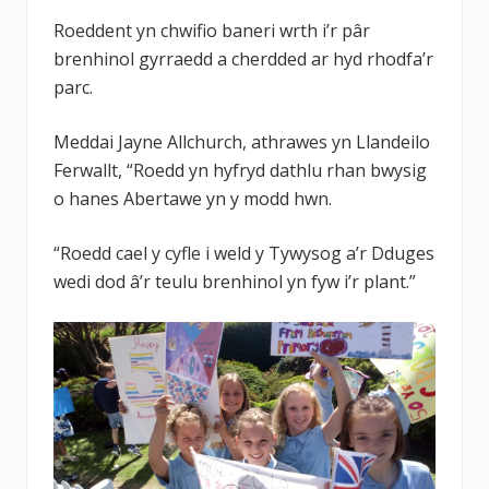
Roeddent yn chwifio baneri wrth i’r pâr
brenhinol gyrraedd a cherdded ar hyd rhodfa’r
parc.
Meddai Jayne Allchurch, athrawes yn Llandeilo
Ferwallt, “Roedd yn hyfryd dathlu rhan bwysig
o hanes Abertawe yn y modd hwn.
“Roedd cael y cyfle i weld y Tywysog a’r Dduges
wedi dod â’r teulu brenhinol yn fyw i’r plant.”