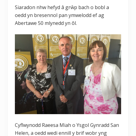
Siaradon nhw hefyd â grŵp bach o bobl a
oedd yn bresennol pan ymwelodd ef ag
Abertawe 50 mlynedd yn ôl.
Cyflwynodd Raeesa Miah o Ysgol Gynradd San
Helen, a oedd wedi ennill y brif wobr yng