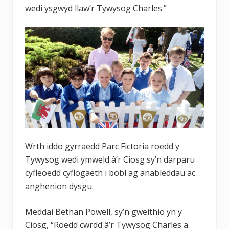
wedi ysgwyd llaw’r Tywysog Charles.”
Wrth iddo gyrraedd Parc Fictoria roedd y
Tywysog wedi ymweld â’r Ciosg sy’n darparu
cyfleoedd cyflogaeth i bobl ag anableddau ac
anghenion dysgu.
Meddai Bethan Powell, sy’n gweithio yn y
Ciosg, “Roedd cwrdd â’r Tywysog Charles a