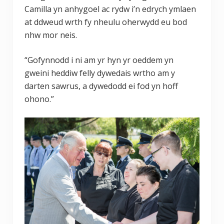
Camilla yn anhygoel ac rydw i’n edrych ymlaen
at ddweud wrth fy nheulu oherwydd eu bod
nhw mor neis.
“Gofynnodd i ni am yr hyn yr oeddem yn
gweini heddiw felly dywedais wrtho am y
darten sawrus, a dywedodd ei fod yn hoff
ohono.”