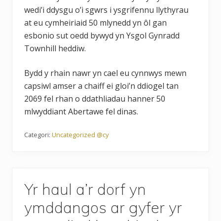
wedi’i ddysgu o’i sgwrs i ysgrifennu llythyrau
at eu cymheiriaid 50 mlynedd yn ôl gan
esbonio sut oedd bywyd yn Ysgol Gynradd
Townhill heddiw.
Bydd y rhain nawr yn cael eu cynnwys mewn
capsiwl amser a chaiff ei gloi’n ddiogel tan
2069 fel rhan o ddathliadau hanner 50
mlwyddiant Abertawe fel dinas.
Categori:
Uncategorized @cy
Yr haul a’r dorf yn
ymddangos ar gyfer yr