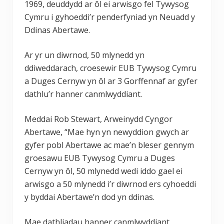
1969, deuddydd ar ôl ei arwisgo fel Tywysog
Cymru i gyhoeddi’r penderfyniad yn Neuadd y
Ddinas Abertawe.
Ar yr un diwrnod, 50 mlynedd yn
ddiweddarach, croesewir EUB Tywysog Cymru
a Duges Cernyw yn ôl ar 3 Gorffennaf ar gyfer
dathlu’r hanner canmlwyddiant.
Meddai Rob Stewart, Arweinydd Cyngor
Abertawe, “Mae hyn yn newyddion gwych ar
gyfer pobl Abertawe ac mae’n bleser gennym
groesawu EUB Tywysog Cymru a Duges
Cernyw yn ôl, 50 mlynedd wedi iddo gael ei
arwisgo a 50 mlynedd i’r diwrnod ers cyhoeddi
y byddai Abertawe’n dod yn ddinas.
Mae dathliadau hanner canmlwyddiant