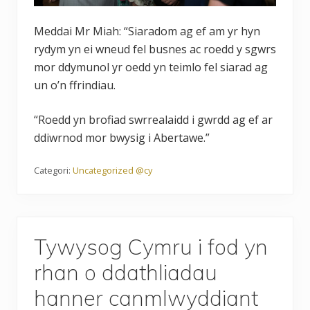
Meddai Mr Miah: “Siaradom ag ef am yr hyn
rydym yn ei wneud fel busnes ac roedd y sgwrs
mor ddymunol yr oedd yn teimlo fel siarad ag
un o’n ffrindiau.
“Roedd yn brofiad swrrealaidd i gwrdd ag ef ar
ddiwrnod mor bwysig i Abertawe.”
Categori:
Uncategorized @cy
Tywysog Cymru i fod yn
rhan o ddathliadau
hanner canmlwyddiant