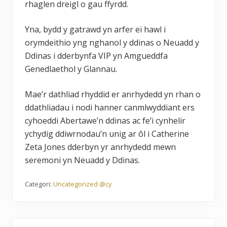
rhaglen dreigl o gau ffyrdd.
Yna, bydd y gatrawd yn arfer ei hawl i
orymdeithio yng nghanol y ddinas o Neuadd y
Ddinas i dderbynfa VIP yn Amgueddfa
Genedlaethol y Glannau.
Mae’r dathliad rhyddid er anrhydedd yn rhan o
ddathliadau i nodi hanner canmlwyddiant ers
cyhoeddi Abertawe’n ddinas ac fe’i cynhelir
ychydig ddiwrnodau’n unig ar ôl i Catherine
Zeta Jones dderbyn yr anrhydedd mewn
seremoni yn Neuadd y Ddinas.
Categori:
Uncategorized @cy