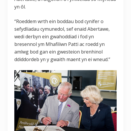
yn ôl.
“Roeddem wrth ein boddau bod cynifer o
sefydliadau cymunedol, sef enaid Abertawe,
wedi derbyn ein gwahoddiad i fod yn
bresennol ym Mhafiliwn Patti ac roedd yn
amlwg bod gan ein gwesteion brenhinol
ddiddordeb yn y gwaith maent yn ei wneud.”