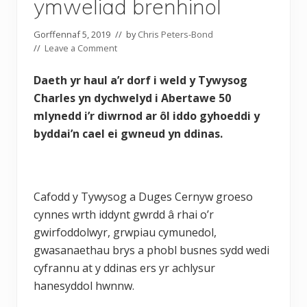
ymweliad brenhinol
Gorffennaf 5, 2019
// by
Chris Peters-Bond
//
Leave a Comment
Daeth yr haul a’r dorf i weld y Tywysog
Charles yn dychwelyd i Abertawe 50
mlynedd i’r diwrnod ar ôl iddo gyhoeddi y
byddai’n cael ei gwneud yn ddinas.
Cafodd y Tywysog a Duges Cernyw groeso
cynnes wrth iddynt gwrdd â rhai o’r
gwirfoddolwyr, grwpiau cymunedol,
gwasanaethau brys a phobl busnes sydd wedi
cyfrannu at y ddinas ers yr achlysur
hanesyddol hwnnw.