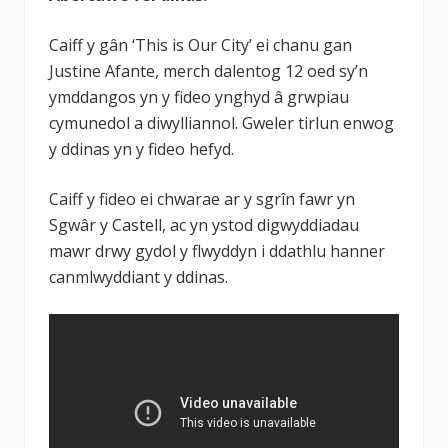
Caiff y gân ‘This is Our City’ ei chanu gan
Justine Afante, merch dalentog 12 oed sy’n
ymddangos yn y fideo ynghyd â grwpiau
cymunedol a diwylliannol. Gweler tirlun enwog
y ddinas yn y fideo hefyd.
Caiff y fideo ei chwarae ar y sgrîn fawr yn
Sgwâr y Castell, ac yn ystod digwyddiadau
mawr drwy gydol y flwyddyn i ddathlu hanner
canmlwyddiant y ddinas.