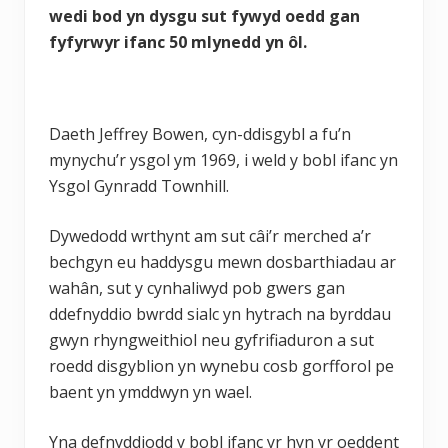
wedi bod yn dysgu sut fywyd oedd gan
fyfyrwyr ifanc 50 mlynedd yn ôl.
Daeth Jeffrey Bowen, cyn-ddisgybl a fu’n
mynychu’r ysgol ym 1969, i weld y bobl ifanc yn
Ysgol Gynradd Townhill.
Dywedodd wrthynt am sut câi’r merched a’r
bechgyn eu haddysgu mewn dosbarthiadau ar
wahân, sut y cynhaliwyd pob gwers gan
ddefnyddio bwrdd sialc yn hytrach na byrddau
gwyn rhyngweithiol neu gyfrifiaduron a sut
roedd disgyblion yn wynebu cosb gorfforol pe
baent yn ymddwyn yn wael.
Yna defnyddiodd y bobl ifanc yr hyn yr oeddent