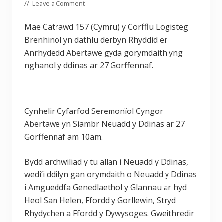
//
Leave a Comment
Mae Catrawd 157 (Cymru) y Corfflu Logisteg
Brenhinol yn dathlu derbyn Rhyddid er
Anrhydedd Abertawe gyda gorymdaith yng
nghanol y ddinas ar 27 Gorffennaf.
Cynhelir Cyfarfod Seremonïol Cyngor
Abertawe yn Siambr Neuadd y Ddinas ar 27
Gorffennaf am 10am.
Bydd archwiliad y tu allan i Neuadd y Ddinas,
wedi’i ddilyn gan orymdaith o Neuadd y Ddinas
i Amgueddfa Genedlaethol y Glannau ar hyd
Heol San Helen, Ffordd y Gorllewin, Stryd
Rhydychen a Ffordd y Dywysoges. Gweithredir