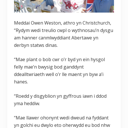
Meddai Owen Weston, athro yn Christchurch,
“Rydym wedi treulio cwpl o wythnosau’n dysgu
am hanner canmlwyddiant Abertawe yn
derbyn statws dinas.
“Mae plant o bob cwr o’r byd yn ein hysgol
felly mae’n bwysig bod ganddynt
ddealltwriaeth well o’r lle maent yn byw a’i
hanes.
“Roedd y disgyblion yn gyffrous iawn i ddod
yma heddiw.
“Mae llawer ohonynt wedi dweud na fyddant
yn golchi eu dwylo eto oherwydd eu bod nhw