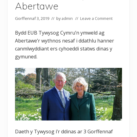
Abertawe
Gorffennaf 3, 2019
// by
admin
//
Leave a Comment
Bydd EUB Tywysog Cymru’n ymweld ag
Abertawe’r wythnos nesaf i ddathlu hanner
canmlwyddiant ers cyhoeddi statws dinas y
gymuned.
Daeth y Tywysog i’r ddinas ar 3 Gorffennaf