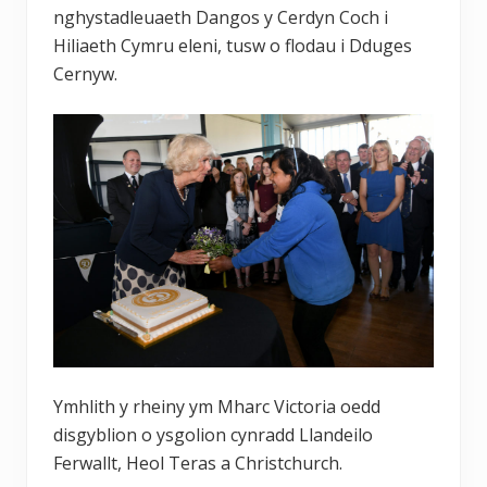
nghystadleuaeth Dangos y Cerdyn Coch i
Hiliaeth Cymru eleni, tusw o flodau i Dduges
Cernyw.
Ymhlith y rheiny ym Mharc Victoria oedd
disgyblion o ysgolion cynradd Llandeilo
Ferwallt, Heol Teras a Christchurch.