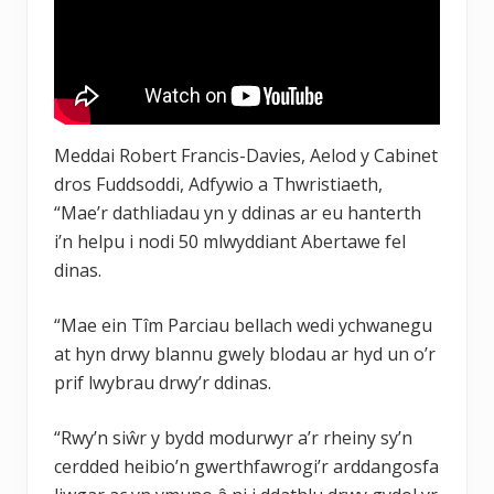
Meddai Robert Francis-Davies, Aelod y Cabinet
dros Fuddsoddi, Adfywio a Thwristiaeth,
“Mae’r dathliadau yn y ddinas ar eu hanterth
i’n helpu i nodi 50 mlwyddiant Abertawe fel
dinas.
“Mae ein Tîm Parciau bellach wedi ychwanegu
at hyn drwy blannu gwely blodau ar hyd un o’r
prif lwybrau drwy’r ddinas.
“Rwy’n siŵr y bydd modurwyr a’r rheiny sy’n
cerdded heibio’n gwerthfawrogi’r arddangosfa