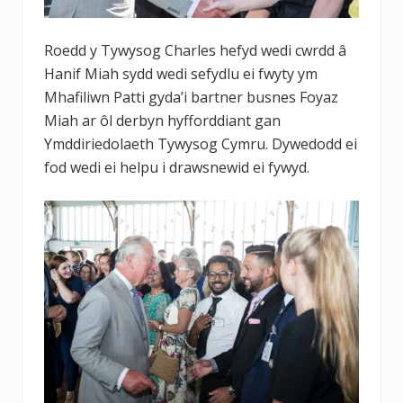
Roedd y Tywysog Charles hefyd wedi cwrdd â
Hanif Miah sydd wedi sefydlu ei fwyty ym
Mhafiliwn Patti gyda’i bartner busnes Foyaz
Miah ar ôl derbyn hyfforddiant gan
Ymddiriedolaeth Tywysog Cymru. Dywedodd ei
fod wedi ei helpu i drawsnewid ei fywyd.