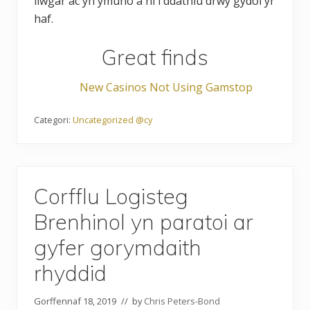
liwgar ac yn ymuno â ni i ddathlu drwy gydol yr
haf.
Great finds
New Casinos Not Using Gamstop
Categori:
Uncategorized @cy
Corfflu Logisteg
Brenhinol yn paratoi ar
gyfer gorymdaith
rhyddid
Gorffennaf 18, 2019
// by
Chris Peters-Bond