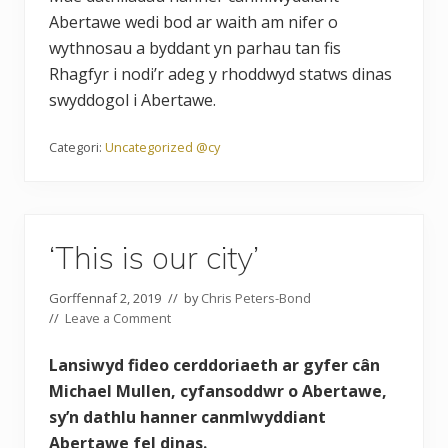
Abertawe wedi bod ar waith am nifer o
wythnosau a byddant yn parhau tan fis
Rhagfyr i nodi’r adeg y rhoddwyd statws dinas
swyddogol i Abertawe.
Categori:
Uncategorized @cy
‘This is our city’
Gorffennaf 2, 2019
// by
Chris Peters-Bond
//
Leave a Comment
Lansiwyd fideo cerddoriaeth ar gyfer cân
Michael Mullen, cyfansoddwr o Abertawe,
sy’n dathlu hanner canmlwyddiant
Abertawe fel dinas.