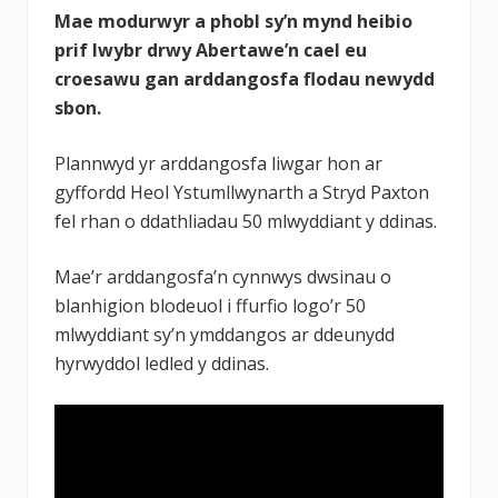
Mae modurwyr a phobl sy’n mynd heibio
prif lwybr drwy Abertawe’n cael eu
croesawu gan arddangosfa flodau newydd
sbon.
Plannwyd yr arddangosfa liwgar hon ar
gyffordd Heol Ystumllwynarth a Stryd Paxton
fel rhan o ddathliadau 50 mlwyddiant y ddinas.
Mae’r arddangosfa’n cynnwys dwsinau o
blanhigion blodeuol i ffurfio logo’r 50
mlwyddiant sy’n ymddangos ar ddeunydd
hyrwyddol ledled y ddinas.